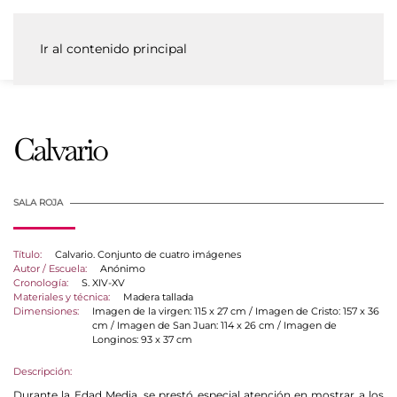
Ir al contenido principal
Calvario
SALA ROJA
Título:
Calvario. Conjunto de cuatro imágenes
Autor / Escuela:
Anónimo
Cronología:
S. XIV-XV
Materiales y técnica:
Madera tallada
Dimensiones:
Imagen de la virgen: 115 x 27 cm / Imagen de Cristo: 157 x 36
cm / Imagen de San Juan: 114 x 26 cm / Imagen de
Longinos: 93 x 37 cm
Descripción:
Durante la Edad Media, se prestó especial atención en mostrar a los