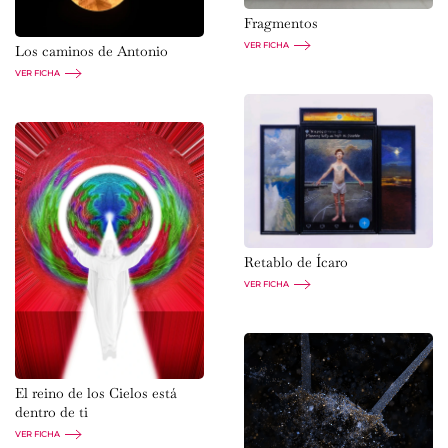
Fragmentos
VER FICHA
Los caminos de Antonio
VER FICHA
Retablo de Ícaro
VER FICHA
El reino de los Cielos está
dentro de ti
VER FICHA