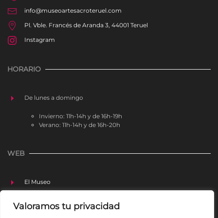
info@museoartesacroteruel.com
Pl. Vble. Francés de Aranda 3, 44001 Teruel
Instagram
HORARIO
De lunes a domingo
Invierno: 11h-14h y de 16h-19h
Verano: 11h-14h y de 16h-20h
WEB
El Museo
Colección
Valoramos tu privacidad
Actividades