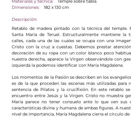
Materiales y técnica:
Temple sobre tabla
Dimensiones:
182 x 130 cm
Descripción:
Retablo de madera pintado con la técnica del temple. 
Santa María de Teruel. Estructuralmente mantiene la tr
calles, cada una de las cuales se ocupa con una imagen.
Cristo con la cruz a cuestas. Debemos prestar atención 
decoración de su ropa con un color blanco poco habitual
nuestra derecha, aparece la Virgen observándole con gest
izquierda la podemos identificar con María Magdalena.
Los momentos de la Pasión se describen en los evangelios, 
es de la que proceden las escenas más utilizadas para re
sentencia de Pilatos y la crucifixión. En este retablo 
encuentro entre Jesús y la Virgen. Cristo no muestra ge
María parece no tener consuelo ante lo que ven sus o
características divina y humana de ambas figuras. A nuest
nivel de importancia, María Magdalena cierra el círculo d