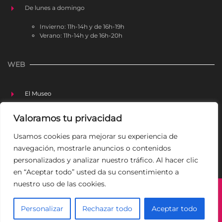
De lunes a domingo
Invierno: 11h-14h y de 16h-19h
Verano: 11h-14h y de 16h-20h
WEB
El Museo
Colección
Valoramos tu privacidad
Actividades
Usamos cookies para mejorar su experiencia de
Investigación
navegación, mostrarle anuncios o contenidos
personalizados y analizar nuestro tráfico. Al hacer clic
en “Aceptar todo” usted da su consentimiento a
nuestro uso de las cookies.
Aviso legal
Política de privacidad
Política de cookies
Personalizar
Rechazar todo
Aceptar todo
©Museo Arte Sacro Teruel -
Diseño web Teruel dato360