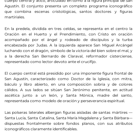
cuerpo central y ático, articulado en torno a la figura principal de San
Agustín. El conjunto presenta un completo programa iconográfico
que combina escenas cristológicas, santos doctores y figuras
martiriales.
En la predela, dividida en tres celdas, se representa en el centro la
Oración en el Huerto y el Prendimiento, con Cristo en oración
acompañado por el ángel y rodeado de discípulos y la turba
encabezada por Judas. A la izquierda aparece San Miguel Arcángel
luchando con el dragón, símbolo de la victoria del bien sobre el mal, y
a la derecha San Bernardo de Claraval, reformador cisterciense,
representado como lector devoto ante el crucifijo.
El cuerpo central está presidido por una imponente figura frontal de
San Agustín, caracterizado como Doctor de la Iglesia, con mitra,
báculo y libro abierto, en una composición sobria y de colores
cálidos. A sus lados se sitúan San Jerónimo penitente, en actitud
ascética junto a un león, y Santa Mónica, madre del santo,
representada como modelo de oración y perseverancia espiritual.
Las polseras laterales albergan figuras aisladas de santas mártires —
Santa Lucía, Santa Catalina, Santa María Magdalena y Santa Bárbara—
dispuestas frontalmente sobre fondos planos, con sus atributos
iconográficos claramente identificables.