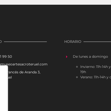
O
HORARIO
1 99 50
De lunes a domingo
@museoartesacroteruel.com
Invierno: 11h-14h y
19h
ble. Francés de Aranda 3,
Verano: 11h-14h y
 Teruel
agram