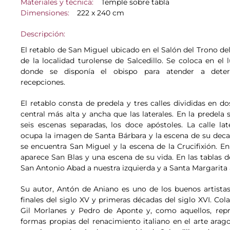
Materiales y técnica:
Temple sobre tabla
Dimensiones:
222 x 240 cm
Descripción:
El retablo de San Miguel ubicado en el Salón del Trono de
de la localidad turolense de Salcedillo. Se coloca en el l
donde se disponía el obispo para atender a dete
recepciones.
El retablo consta de predela y tres calles divididas en do
central más alta y ancha que las laterales. En la predela 
seis escenas separadas, los doce apóstoles. La calle lat
ocupa la imagen de Santa Bárbara y la escena de su decapi
se encuentra San Miguel y la escena de la Crucifixión. En 
aparece San Blas y una escena de su vida. En las tablas 
San Antonio Abad a nuestra izquierda y a Santa Margarita 
Su autor, Antón de Aniano es uno de los buenos artista
finales del siglo XV y primeras décadas del siglo XVI. Co
Gil Morlanes y Pedro de Aponte y, como aquellos, repr
formas propias del renacimiento italiano en el arte arag