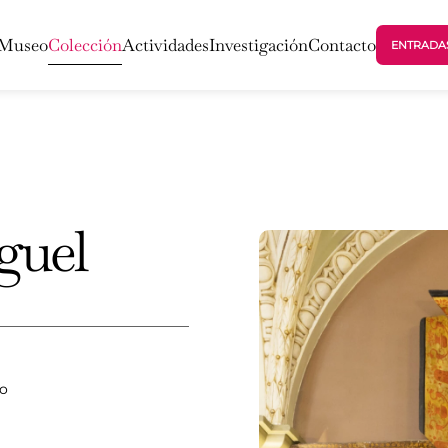
 Museo
Colección
Actividades
Investigación
Contacto
ENTRADA
guel
lo