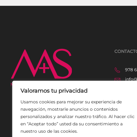
CONTACT
978 6
info
Pl. V
Valoramos tu privacidad
44001
Usamos cookies para mejorar su experiencia de
Inst
ENTRADAS ONLINE
navegación, mostrarle anuncios o contenidos
personalizados y analizar nuestro tráfico. Al hacer clic
en “Aceptar todo” usted da su consentimiento a
nuestro uso de las cookies.