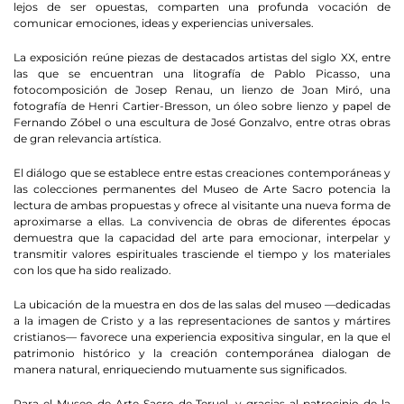
lejos de ser opuestas, comparten una profunda vocación de
comunicar emociones, ideas y experiencias universales.
La exposición reúne piezas de destacados artistas del siglo XX, entre
las que se encuentran una litografía de Pablo Picasso, una
fotocomposición de Josep Renau, un lienzo de Joan Miró, una
fotografía de Henri Cartier-Bresson, un óleo sobre lienzo y papel de
Fernando Zóbel o una escultura de José Gonzalvo, entre otras obras
de gran relevancia artística.
El diálogo que se establece entre estas creaciones contemporáneas y
las colecciones permanentes del Museo de Arte Sacro potencia la
lectura de ambas propuestas y ofrece al visitante una nueva forma de
aproximarse a ellas. La convivencia de obras de diferentes épocas
demuestra que la capacidad del arte para emocionar, interpelar y
transmitir valores espirituales trasciende el tiempo y los materiales
con los que ha sido realizado.
La ubicación de la muestra en dos de las salas del museo —dedicadas
a la imagen de Cristo y a las representaciones de santos y mártires
cristianos— favorece una experiencia expositiva singular, en la que el
patrimonio histórico y la creación contemporánea dialogan de
manera natural, enriqueciendo mutuamente sus significados.
Para el Museo de Arte Sacro de Teruel, y gracias al patrocinio de la